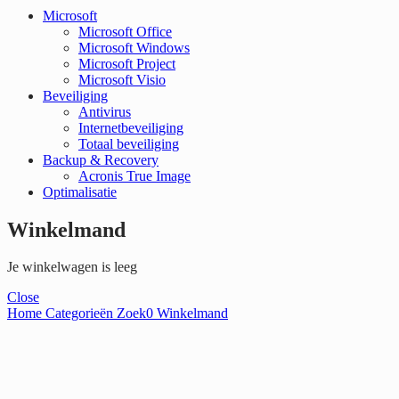
Microsoft
Microsoft Office
Microsoft Windows
Microsoft Project
Microsoft Visio
Beveiliging
Antivirus
Internetbeveiliging
Totaal beveiliging
Backup & Recovery
Acronis True Image
Optimalisatie
Winkelmand
Je winkelwagen is leeg
Close
Home
Categorieën
Zoek
0
Winkelmand